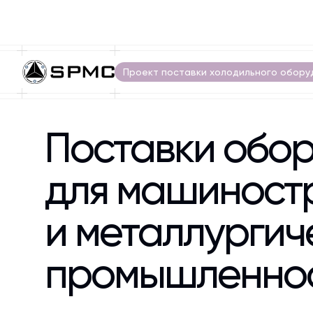
Проект поставки холодильного обору
Поставки обо
для машиност
и металлургич
промышленно