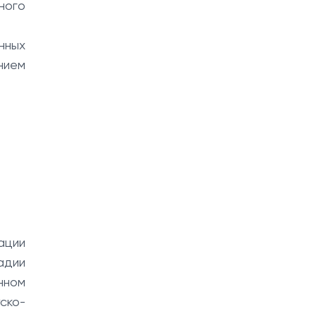
ного
нных
нием
ации
адии
нном
ско-