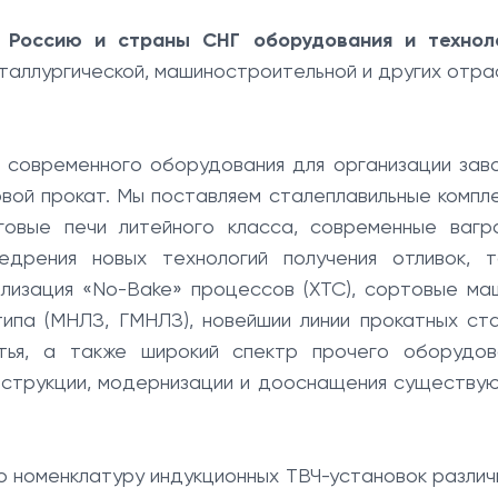
 Россию и страны СНГ оборудования и технол
таллургической, машиностроительной и других отра
 современного оборудования для организации зав
вой прокат. Мы поставляем сталеплавильные компле
говые печи литейного класса, современные вагра
дрения новых технологий получения отливок, т
ализация «No-Bake» процессов (ХТС), сортовые ма
типа (МНЛЗ, ГМНЛЗ), новейшии линии прокатных ста
тья, а также широкий спектр прочего оборудов
онструкции, модернизации и дооснащения существу
ю номенклатуру индукционных ТВЧ-установок различ