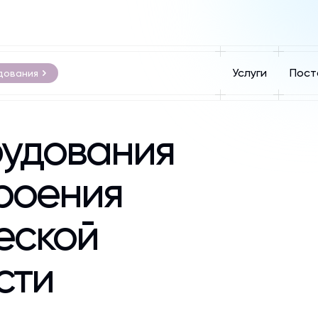
Услуги
Пост
дования
рудования
роения
еской
сти