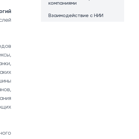
компаниями
огий
Взаимодействие с НИИ
слей
одов
ксы,
нки,
аких
шины
нов,
ания
ющих
ного