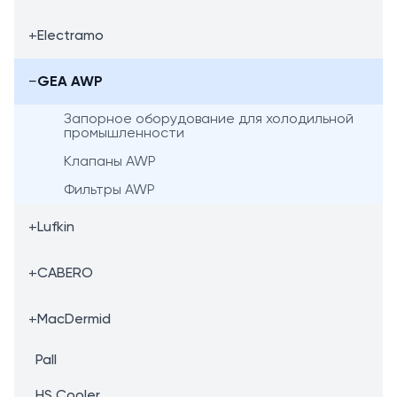
+
Electramo
−
GEA AWP
Запорное оборудование для холодильной
промышленности
Клапаны AWP
Фильтры AWP
+
Lufkin
+
CABERO
+
MacDermid
Pall
HS Cooler