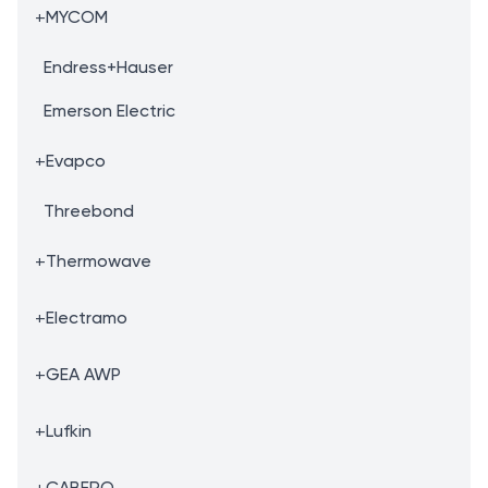
+
MYCOM
Endress+Hauser
Emerson Electric
+
Evapco
Threebond
+
Thermowave
+
Electramo
+
GEA AWP
+
Lufkin
+
CABERO