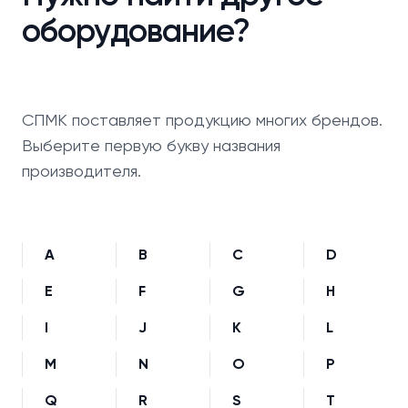
оборудование?
СПМК поставляет продукцию многих брендов.
Выберите первую букву названия
производителя.
A
B
C
D
E
F
G
H
I
J
K
L
M
N
O
P
Q
R
S
T